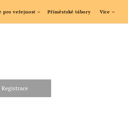
e pro veřejnost
Příměstské tábory
Více
Registrace