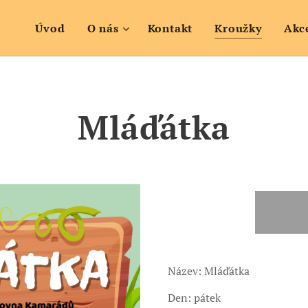
Úvod
O nás
Kontakt
Kroužky
Akc
Mláďátka
Název: Mláďátka
Den: pátek