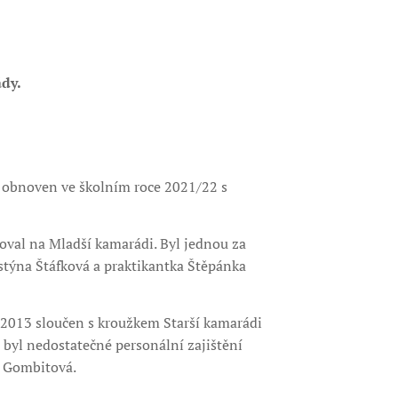
ády.
 obnoven ve školním roce 2021/22 s
val na Mladší kamarádi. Byl jednou za
istýna Štáfková a praktikantka Štěpánka
 2013 sloučen s kroužkem Starší kamarádi
byl nedostatečné personální zajištění
e Gombitová.