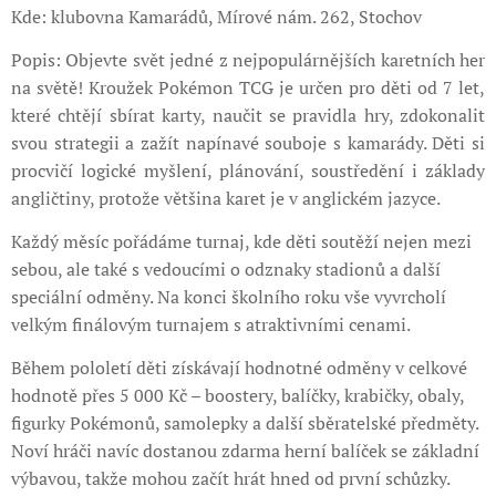
Kde: klubovna Kamarádů, Mírové nám. 262, Stochov
Popis:
Objevte svět jedné z nejpopulárnějších karetních her
na světě! Kroužek Pokémon TCG je určen pro děti od 7 let,
které chtějí sbírat karty, naučit se pravidla hry, zdokonalit
svou strategii a zažít napínavé souboje s kamarády. Děti si
procvičí logické myšlení, plánování, soustředění i základy
angličtiny, protože většina karet je v anglickém jazyce.
Každý měsíc pořádáme turnaj, kde děti soutěží nejen mezi
sebou, ale také s vedoucími o odznaky stadionů a další
speciální odměny. Na konci školního roku vše vyvrcholí
velkým finálovým turnajem s atraktivními cenami.
Během pololetí děti získávají hodnotné odměny v celkové
hodnotě přes 5 000 Kč – boostery, balíčky, krabičky, obaly,
figurky Pokémonů, samolepky a další sběratelské předměty.
Noví hráči navíc dostanou zdarma herní balíček se základní
výbavou, takže mohou začít hrát hned od první schůzky.