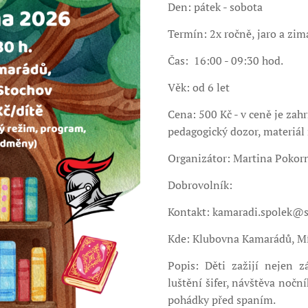
Den: pátek - sobota
Termín: 2x ročně, jaro a zim
Čas: 16:00 - 09:30 hod.
Věk: od 6 let
Cena: 500 Kč - v ceně je zah
pedagogický dozor, materiál 
Organizátor: Martina Pokor
Dobrovolník:
Kontakt: kamaradi.spolek@
Kde: Klubovna Kamarádů, Mí
Popis: Děti zažijí nejen z
luštění šifer, návštěva nočn
pohádky před spaním.