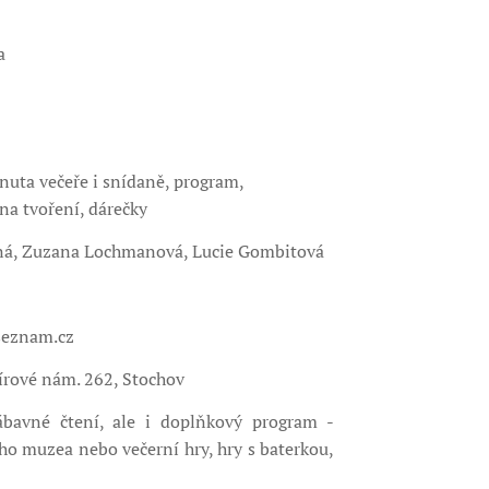
a
rnuta večeře i snídaně, program,
na tvoření, dárečky
ná, Zuzana Lochmanová, Lucie Gombitová
seznam.cz
rové nám. 262, Stochov
ábavné čtení, ale i doplňkový program -
ího muzea nebo večerní hry, hry s baterkou,