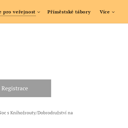
e pro veřejnost
Příměstské tábory
Více
Registrace
oc s Knihožrouty/Dobrodružství na