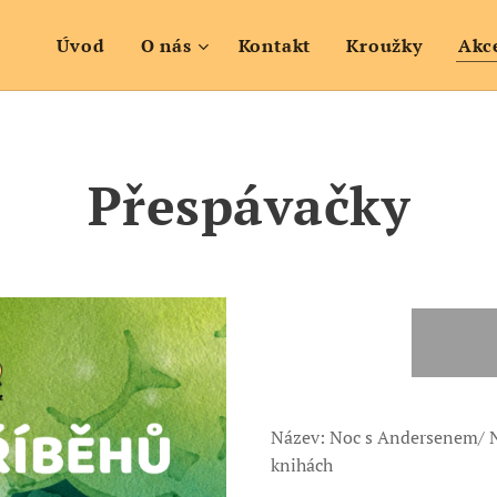
Úvod
O nás
Kontakt
Kroužky
Akc
Přespávačky
Název: Noc s Andersenem/ N
knihách