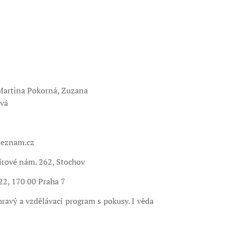
 Martina Pokorná, Zuzana
vá
seznam.cz
írové nám. 262, Stochov
/22, 170 00 Praha 7
 hravý a vzdělávací program s pokusy. I věda