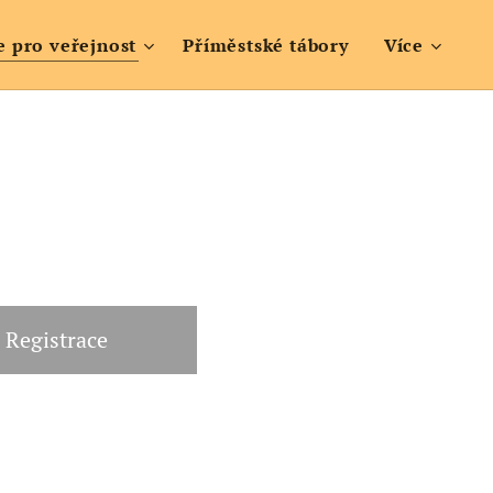
e pro veřejnost
Příměstské tábory
Více
Registrace