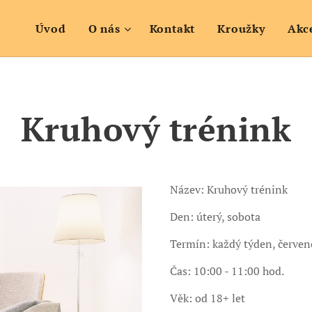
Úvod
O nás
Kontakt
Kroužky
Akc
Kruhový trénink
Název: Kruhový trénink
Den: úterý, sobota
Termín: každý týden, červen
Čas: 10:00 - 11:00 hod.
Věk: od 18+ let