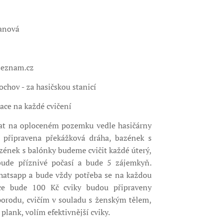
anová
seznam.cz
ochov - za hasičskou stanicí
race na každé cvičení
at na oploceném pozemku vedle hasičárny
 připravena překážková dráha, bazének s
zének s balónky budeme cvičit každé úterý,
ude příznivé počasí a bude 5 zájemkyň.
hatsapp a bude vždy potřeba se na každou
kce bude 100 Kč cviky budou připraveny
orodu, cvičím v souladu s ženským tělem,
plank, volím efektivnější cviky.