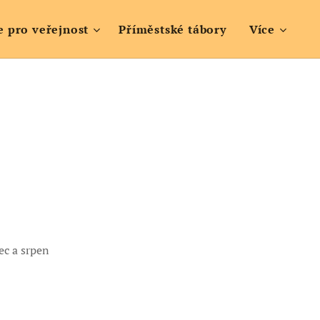
e pro veřejnost
Příměstské tábory
Více
ec a srpen