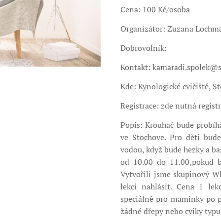
Cena: 100 Kč/osoba
Organizátor: Zuzana Lochm
Dobrovolník:
Kontakt: kamaradi.spolek@
Kde: Kynologické cvičiště, St
Registrace: zde nutná regist
Popis: Krouhač bude probíh
ve Stochove. Pro děti bude
vodou, když bude hezky a ba
od 10.00 do 11.00,pokud b
Vytvořili jsme skupinový W
lekci nahlásit. Cena 1 le
speciálně pro maminky po p
žádné dřepy nebo cviky typu 