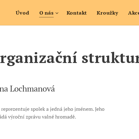
Úvod
O nás
Kontakt
Kroužky
Akc
rganizační struktu
ana Lochmanová
, reprezentuje spolek a jedná jeho jménem. Jeho
ádá výroční zprávu valné hromadě.