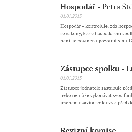
Hospodář -
Petra Š
01.01.2013
Hospodář – kontroluje, zda hospo
se zákony, které hospodaření spo
není, je povinen upozornit statut
Zástupce spolku -
L
01.01.2013
Zástupce jednatele zastupuje před
nebo nemůže vykonávat svou funkc
jménem uzavírá smlouvy a předkl
Revizní komise