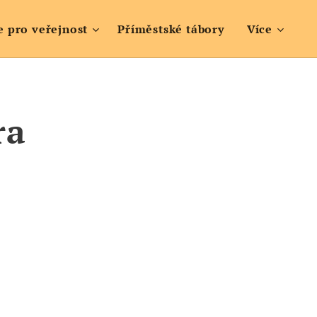
e pro veřejnost
Příměstské tábory
Více
ra