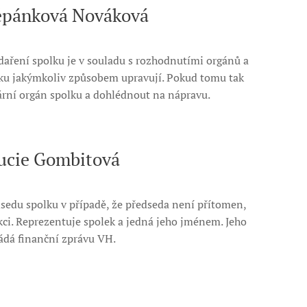
těpánková Nováková
daření spolku je v souladu s rozhodnutími orgánů a
lku jakýmkoliv způsobem upravují. Pokud tomu tak
ární orgán spolku a dohlédnout na nápravu.
ucie Gombitová
sedu spolku v případě, že předseda není přítomen,
i. Reprezentuje spolek a jedná jeho jménem. Jeho
ádá finanční zprávu VH.