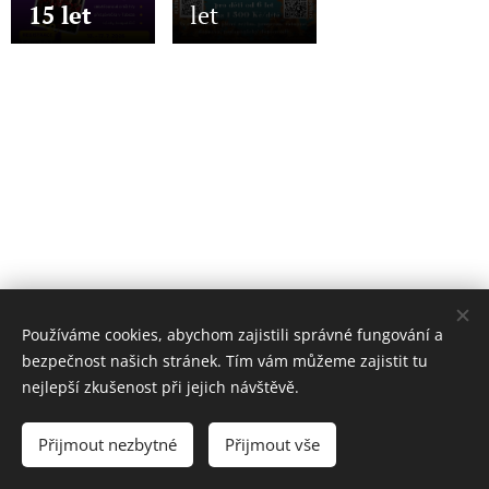
15 let
let
Používáme cookies, abychom zajistili správné fungování a
bezpečnost našich stránek. Tím vám můžeme zajistit tu
nejlepší zkušenost při jejich návštěvě.
© 2026 Kamarádi, spolek. Všechna práva vyhrazena.
Kontakt: +420 737 762 475, kamaradi.spolek@seznam.cz
Přijmout nezbytné
Přijmout vše
Vytvořeno službou
Webnode
Cookies