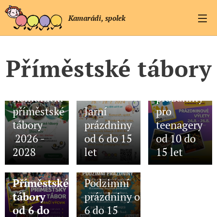
Kamarádi, spolek
Příměstské tábory
17.05.2023
Zážitkové
17.07.2023
Komunitní
prázdniny
17.05.2023
příměstské
Jarní
pro
tábory
prázdniny
teenagery
2026 -
od 6 do 15
od 10 do
2028
let
15 let
17.05.2023
06.10.2022
Příměstské
Podzimní
tábory
prázdniny od
od 6 do
6 do 15