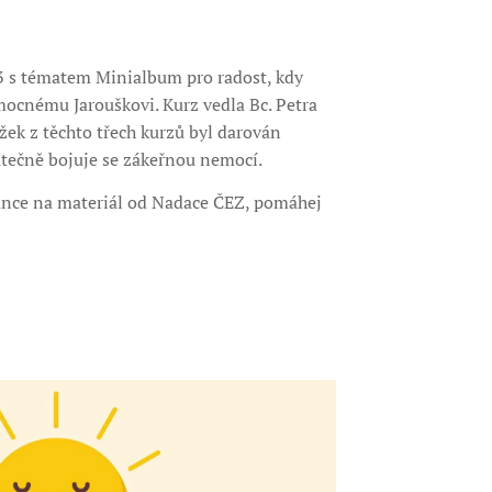
3 s tématem Minialbum pro radost, kdy
mocnému Jarouškovi. Kurz vedla Bc. Petra
ek z těchto třech kurzů byl darován
atečně bojuje se zákeřnou nemocí.
nance na materiál od Nadace ČEZ, pomáhej