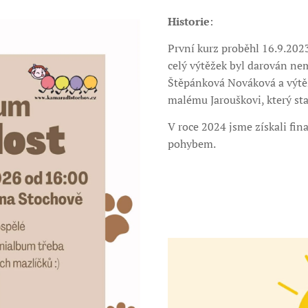
Historie
:
První kurz proběhl 16.9.202
celý výtěžek byl darován ne
Štěpánková Nováková a výtěž
malému Jarouškovi, který st
V roce 2024 jsme získali fi
pohybem.