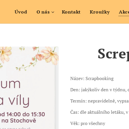
Úvod
O nás
Kontakt
Kroužky
Akc
Scre
Název: Scrapbooking
Den: jakýkoliv den v týdnu, 
Termín: nepravidelně, vypsa
Čas: dle aktuálního letáku, v
Věk: pro všechny