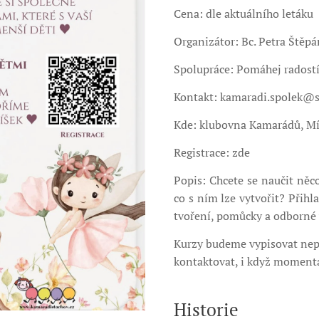
Cena: dle aktuálního letáku
Organizátor: Bc. Petra Ště
Spolupráce: Pomáhej radost
Kontakt: kamaradi.spolek@
Kde: klubovna Kamarádů, Mí
Registrace: zde
Popis: Chcete se naučit něc
co s ním lze vytvořit? Přihl
tvoření, pomůcky a odborné 
Kurzy budeme vypisovat nepr
kontaktovat, i když momentá
Historie