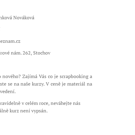
pánková Nováková
í
seznam.cz
rové nám. 262, Stochov
o nového? Zajímá Vás co je scrapbooking a
aste se na naše kurzy. V ceně je materiál na
vedení.
avidelně v celém roce, neváhejte nás
lně kurz není vypsán.