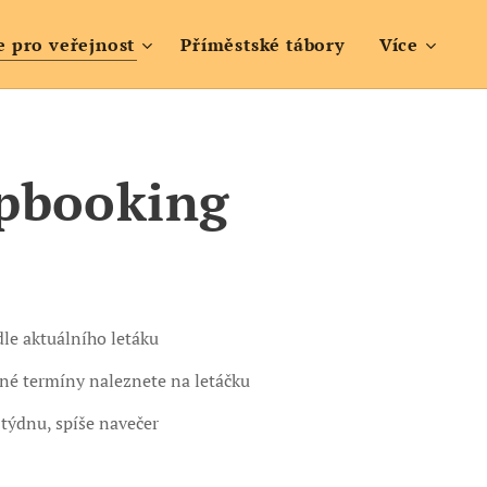
e pro veřejnost
Příměstské tábory
Více
pbooking
dle aktuálního letáku
né termíny naleznete na letáčku
 týdnu, spíše navečer