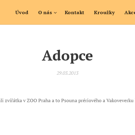
Úvod
O nás
Kontakt
Kroužky
Akc
Adopce
29.03.2013
li zvířátka v ZOO Praha a to Psouna prériového a Vakoveverku 