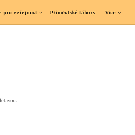
e pro veřejnost
Příměstské tábory
Více
létavou.