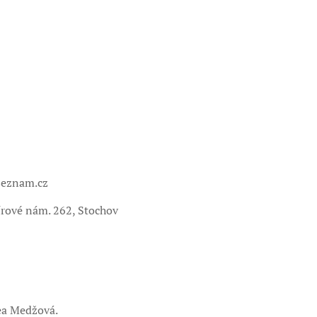
seznam.cz
rové nám. 262, Stochov
ea Medžová.