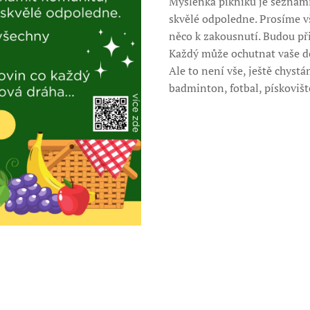
Myšlenka pikniku je seznámi
skvělé odpoledne. Prosíme v
něco k zakousnutí. Budou přip
Každý může ochutnat vaše do
Ale to není vše, ještě chyst
badminton, fotbal, pískoviště