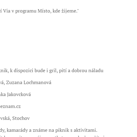
í Via v programu Místo, kde žijeme."
ik, k dispozici bude i gril, pití a dobrou náladu
ová, Zuzana Lochmanová
nka Jakovcková
seznam.cz
ovská, Stochov
y, kamarády a známe na piknik s aktivitami.