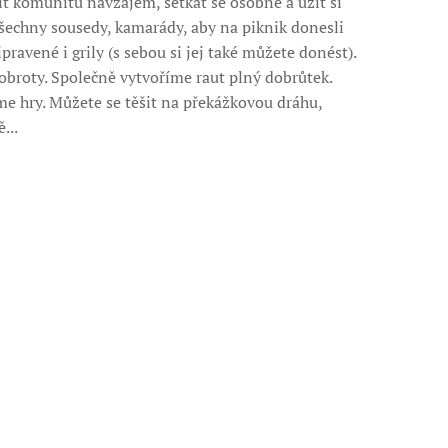
t komunitu navzájem, setkat se osobně a užít si
šechny sousedy, kamarády, aby na piknik donesli
ravené i grily (s sebou si jej také můžete donést).
broty. Společně vytvoříme raut plný dobrůtek.
áme hry. Můžete se těšit na překážkovou dráhu,
...