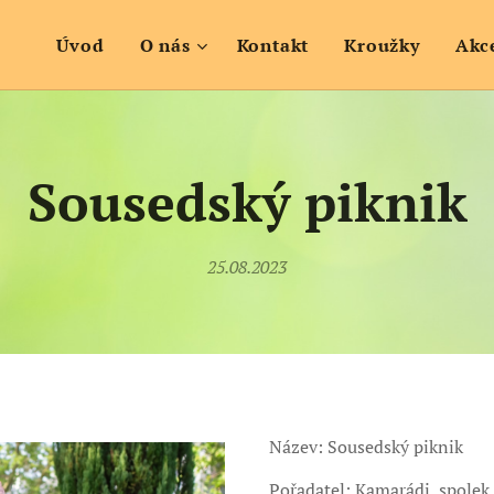
Úvod
O nás
Kontakt
Kroužky
Akc
Sousedský piknik
25.08.2023
Název: Sousedský piknik
Pořadatel: Kamarádi, spolek