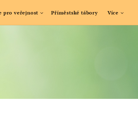
e pro veřejnost
Příměstské tábory
Více