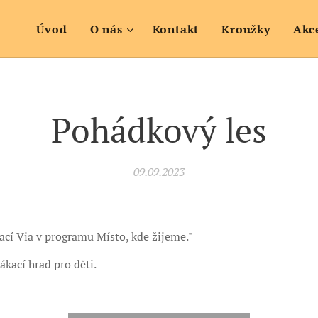
Úvod
O nás
Kontakt
Kroužky
Akc
Pohádkový les
09.09.2023
ací Via v programu Místo, kde žijeme."
ákací hrad pro děti.