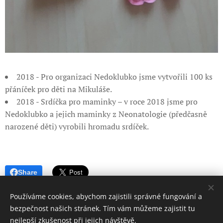
2018 - Pro organizaci Nedoklubko jsme vytvořili 100 ks
přáníček pro děti na Mikuláše.
2018 - Srdíčka pro maminky – v roce 2018 jsme pro
Nedoklubko a jejich maminky z Neonatologie (předčasně
narozené děti) vyrobili hromadu srdíček.
Share
Používáme cookies, abychom zajistili správné fungování a
bezpečnost našich stránek. Tím vám můžeme zajistit tu
nejlepší zkušenost při jejich návštěvě.