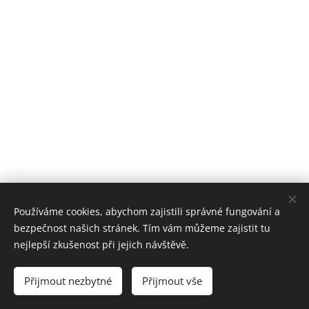
Používáme cookies, abychom zajistili správné fungování a
bezpečnost našich stránek. Tím vám můžeme zajistit tu
nejlepší zkušenost při jejich návštěvě.
© 2026 Kamarádi, spolek. Všechna práva vyhrazena.
Kontakt: +420 737 762 475, kamaradi.spolek@seznam.cz
Přijmout nezbytné
Přijmout vše
Vytvořeno službou
Webnode
Cookies