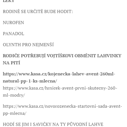
LÉKY
RODINĚ SE URČITĚ BUDE HODIT:
NUROFEN
PANADOL
OLYNTH PRO NEJMENŠÍ
RODIČE POTŘEBUJÍ VOJTÍŠKOVI OBMĚNIT LAHVINKY
NA PITÍ
https://www.kasa.cz/kojenecka-lahev-avent-260ml-
natural-pp-1-ks-mlecna/
https://www.kasa.cz/hrnicek-avent-prvni-skutecny-260-
ml-modry/
https://www.kasa.cz/novorozenecka-startovni-sada-avent-
pp-mlecna/
HODÍ SE JIM I SAVIČKY NA TY PŮVODNÍ LAHVE