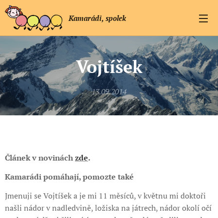
Kamarádi, spolek
Vojtíšek
13.09.2014
Článek v novinách
zde
.
Kamarádi pomáhají, pomozte také
Jmenuji se Vojtíšek a je mi 11 měsíců, v květnu mi doktoři
našli nádor v nadledvině, ložiska na játrech, nádor okolí očí