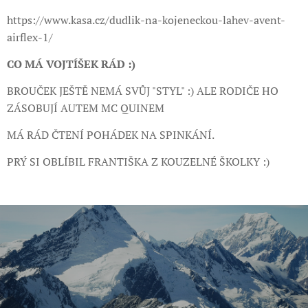
https://www.kasa.cz/dudlik-na-kojeneckou-lahev-avent-
airflex-1/
CO MÁ VOJTÍŠEK RÁD :)
BROUČEK JEŠTĚ NEMÁ SVŮJ "STYL" :) ALE RODIČE HO
ZÁSOBUJÍ AUTEM MC QUINEM
MÁ RÁD ČTENÍ POHÁDEK NA SPINKÁNÍ.
PRÝ SI OBLÍBIL FRANTIŠKA Z KOUZELNÉ ŠKOLKY :)