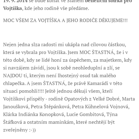
19. 9. 2014
se bude konat ve Slaném
benefiční sbírka pro
Vojtíška
, kde jeho rodině vše předáme.
MOC VŠEM ZA VOJTÍŠKA A JEHO RODIČE DĚKUJEME!!!
Nejen jedna slza radosti mi ukápla nad cílovou částkou,
která se vybrala pro Vojtíška. Jsem MOC ŠTASTNÁ, že i v
této době, kdy se lidé honí za úspěchem, za majetkem, kdy
si navzájem závidí, jsou k sobě neohleduplní a zlí, se
NAJDOU ti, kterým není lhostejný osud tak malého
chlapečka. A jsem ŠTASTNÁ, že právě Kamarádi v této
situaci pomohli!!!! Ještě jednou děkuji všem, kteří
Vojtíškovi přispěly - rodině Opatových z Velké Dobré, Marta
Janoušková, Petra Štěpánková, Petra Kühnelová Vojnová,
Klárka Indiánka Konopková, Lucie Gombitová, Týna
Štáfková a ostatním maminkám, které nechtějí být
zveřejněny :-))