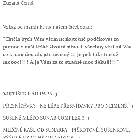
Zuzana Černá
Vzkaz od maminky na našem facebooku:
"Chtěla bych Vám všem neskutečně poděkovat za
pomoc v naší těžké životní situaci, všechny věci od Vás
se k nám dostali, jste úžasný !!! Je jich tak strašně
moooc!!!!! A já Vám za to strašně moc děkuji!!!!"
VOJTÍŠEK RÁD PAPÁ :)
PŘESNÍDÁVKY - NEJLÉPE PŘESNÍDÁVKY PRO NEJMENŠÍ :)
SUŠENÉ MLÉKO SUNAR COMPLEX 3 :)
MLÉČNÉ KAŠE OD SUNARKY - PIŠKOTOVÉ, SUŠENKOVÉ,
RÝŽOVÉ (OVOCNÉ MU NEJEDOU :)