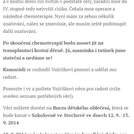
a v kostní dřeni čili svítím v podstatě celý, zařadili mne do
IV. stupně tedy nejvyšší riziko. Čekala mne operace a
následné chemoterapie. Nyní mám za sebou několik
ozařování, nález se zmenšuje, ale musím ještě podstoupit
další ozařování.
Po skončení chemoterapií budu muset jít na
transplantaci kostní dřeně. Já, maminka i tatínek jsme
stateční a nedáme se!
Kamarádi
se rozhodli Vojtíškovi pomoci a udělat mu
radost.
Pomozte i vy a pošlete Vojtíškovi něco pro radost (níže
uveden seznam potřebných věcí).
Věci můžete donést na
Burzu dětského oblečení,
která se
bude konat v
Sokolovně ve Stochově ve dnech 12. 9. -13.
9. 2014