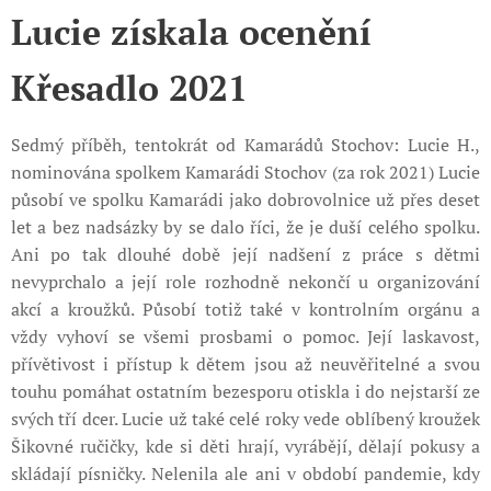
Lucie získala ocenění
Křesadlo 2021
Sedmý příběh, tentokrát od Kamarádů Stochov: Lucie H.,
nominována spolkem Kamarádi Stochov (za rok 2021) Lucie
působí ve spolku Kamarádi jako dobrovolnice už přes deset
let a bez nadsázky by se dalo říci, že je duší celého spolku.
Ani po tak dlouhé době její nadšení z práce s dětmi
nevyprchalo a její role rozhodně nekončí u organizování
akcí a kroužků. Působí totiž také v kontrolním orgánu a
vždy vyhoví se všemi prosbami o pomoc. Její laskavost,
přívětivost i přístup k dětem jsou až neuvěřitelné a svou
touhu pomáhat ostatním bezesporu otiskla i do nejstarší ze
svých tří dcer. Lucie už také celé roky vede oblíbený kroužek
Šikovné ručičky, kde si děti hrají, vyrábějí, dělají pokusy a
skládají písničky. Nelenila ale ani v období pandemie, kdy