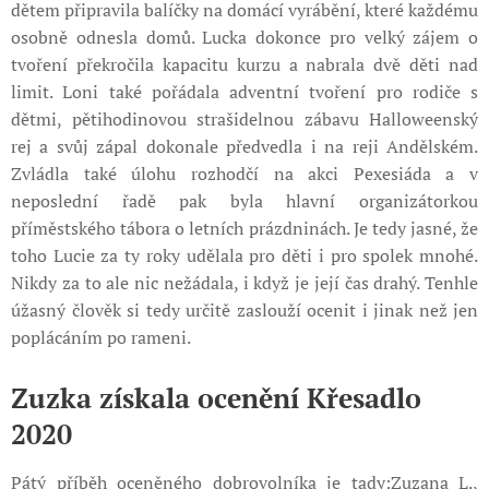
dětem připravila balíčky na domácí vyrábění, které každému
osobně odnesla domů. Lucka dokonce pro velký zájem o
tvoření překročila kapacitu kurzu a nabrala dvě děti nad
limit. Loni také pořádala adventní tvoření pro rodiče s
dětmi, pětihodinovou strašidelnou zábavu Halloweenský
rej a svůj zápal dokonale předvedla i na reji Andělském.
Zvládla také úlohu rozhodčí na akci Pexesiáda a v
neposlední řadě pak byla hlavní organizátorkou
příměstského tábora o letních prázdninách. Je tedy jasné, že
toho Lucie za ty roky udělala pro děti i pro spolek mnohé.
Nikdy za to ale nic nežádala, i když je její čas drahý. Tenhle
úžasný člověk si tedy určitě zaslouží ocenit i jinak než jen
poplácáním po rameni.
Zuzka získala ocenění Křesadlo
2020
Pátý příběh oceněného dobrovolníka je tady:Zuzana L.,