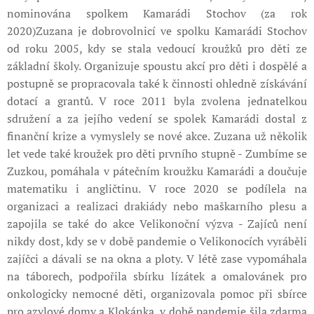
nominována spolkem Kamarádi Stochov (za rok
2020)Zuzana je dobrovolnicí ve spolku Kamarádi Stochov
od roku 2005, kdy se stala vedoucí kroužků pro děti ze
základní školy. Organizuje spoustu akcí pro děti i dospělé a
postupně se propracovala také k činnosti ohledně získávání
dotací a grantů. V roce 2011 byla zvolena jednatelkou
sdružení a za jejího vedení se spolek Kamarádi dostal z
finanční krize a vymyslely se nové akce. Zuzana už několik
let vede také kroužek pro děti prvního stupně - Zumbíme se
Zuzkou, pomáhala v pátečním kroužku Kamarádi a doučuje
matematiku i angličtinu. V roce 2020 se podílela na
organizaci a realizaci drakiády nebo maškarního plesu a
zapojila se také do akce Velikonoční výzva -⁠ Zajíců není
nikdy dost, kdy se v době pandemie o Velikonocích vyráběli
zajíčci a dávali se na okna a ploty. V létě zase vypomáhala
na táborech, podpořila sbírku lízátek a omalovánek pro
onkologicky nemocné děti, organizovala pomoc při sbírce
pro azylové domy a Klokánka, v době pandemie šila zdarma