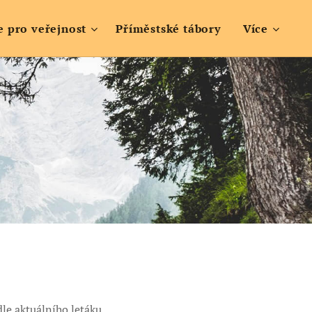
e pro veřejnost
Příměstské tábory
Více
dle aktuálního letáku