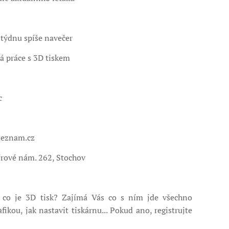
v týdnu spíše navečer
á práce s 3D tiskem
c
seznam.cz
rové nám. 262, Stochov
, co je 3D tisk? Zajímá Vás co s ním jde všechno
afikou, jak nastavit tiskárnu... Pokud ano, registrujte